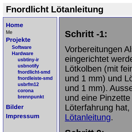
Fnordlicht Lötanleitung
Home
Schritt -1:
Me
Projekte
Software
Vorbereitungen Als
Hardware
eingerichtet werd
usbtiny-ir
usbnotify
Lötkolben (mit fe
fnordlicht-smd
und 1 mm) und Lö
fnordleiste-smd
usbrfm12
und 1 mm). Ausse
corona
und eine Pinzette
brennpunkt
Löterfahrung hat,
Bilder
Impressum
Lötanleitung
.