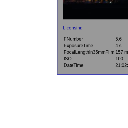
Licensing
FNumber
5.6
ExposureTime
4 s
FocalLengthIn35mmFilm
157 
ISO
100
DateTime
21:02