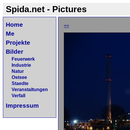
Spida.net - Pictures
Home
<<
Me
Projekte
Bilder
Feuerwerk
Industrie
Natur
Ostsee
Staedte
Veranstaltungen
Verfall
Impressum