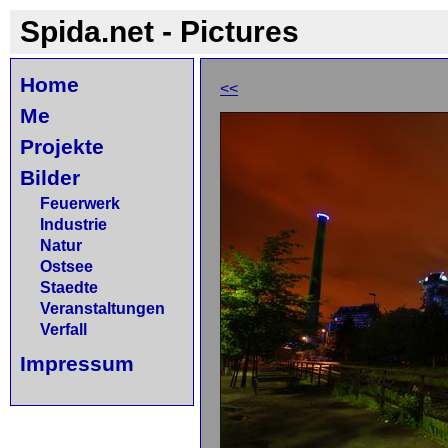
Spida.net - Pictures
Home
<<
Me
Projekte
Bilder
Feuerwerk
Industrie
Natur
Ostsee
Staedte
Veranstaltungen
Verfall
Impressum