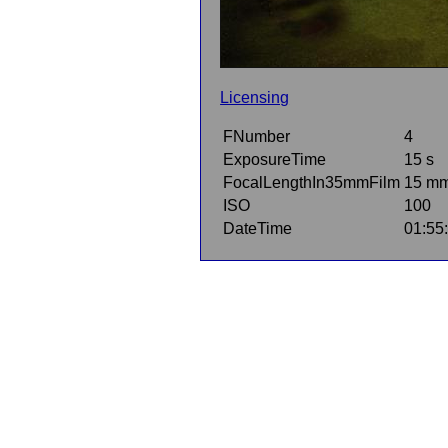
Licensing
FNumber
4
ExposureTime
15 s
FocalLengthIn35mmFilm
15 m
ISO
100
DateTime
01:55