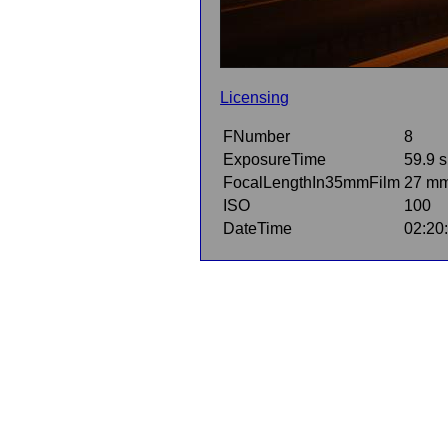
Licensing
FNumber
8
ExposureTime
59.9 s
FocalLengthIn35mmFilm
27 m
ISO
100
DateTime
02:20