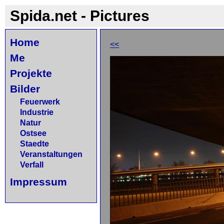
Spida.net - Pictures
Home
<<
Me
Projekte
Bilder
Feuerwerk
Industrie
Natur
Ostsee
Staedte
Veranstaltungen
Verfall
Impressum