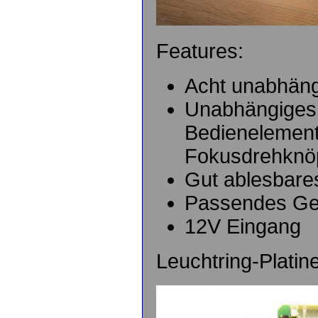
Features:
Acht unabhän
Unabhängiges
Bedienelemen
Fokusdrehknö
Gut ablesbare
Passendes Ge
12V Eingang
Leuchtring-Platin