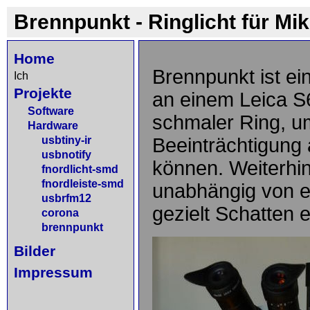
Brennpunkt - Ringlicht für Mi
Home
Brennpunkt ist ein
Ich
Projekte
an einem Leica S
Software
schmaler Ring, u
Hardware
usbtiny-ir
Beeinträchtigung 
usbnotify
können. Weiterhi
fnordlicht-smd
fnordleiste-smd
unabhängig von 
usbrfm12
gezielt Schatten
corona
brennpunkt
Bilder
Impressum