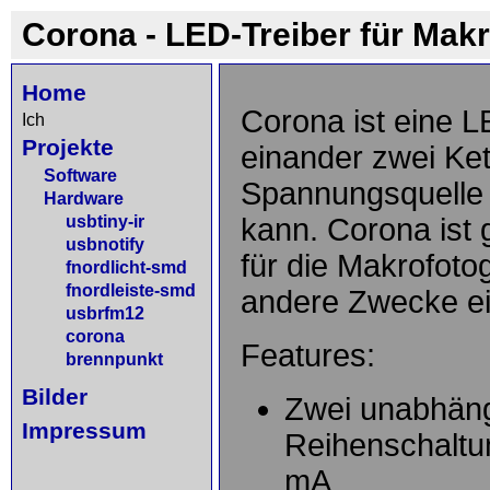
Corona - LED-Treiber für Mak
Home
Corona ist eine L
Ich
Projekte
einander zwei Ket
Software
Spannungsquelle 
Hardware
usbtiny-ir
kann. Corona ist 
usbnotify
für die Makrofoto
fnordlicht-smd
fnordleiste-smd
andere Zwecke ei
usbrfm12
corona
Features:
brennpunkt
Bilder
Zwei unabhäng
Impressum
Reihenschaltu
mA