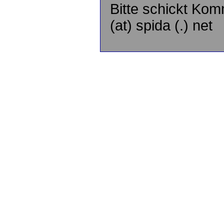
Bitte schickt Kom
(at) spida (.) net