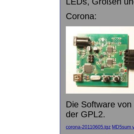
LEDs, Größen un
Corona:
Die Software von
der GPL2.
corona-20110605.tgz
MD5sum v