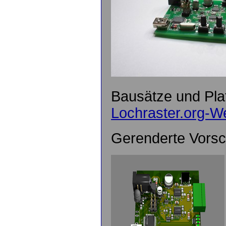
Bausätze und Pla
Lochraster.org-
Gerenderte Vors