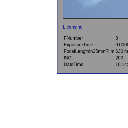
Licensing
FNumber
8
ExposureTime
0.000
FocalLengthIn35mmFilm
630 
ISO
200
DateTime
16:14